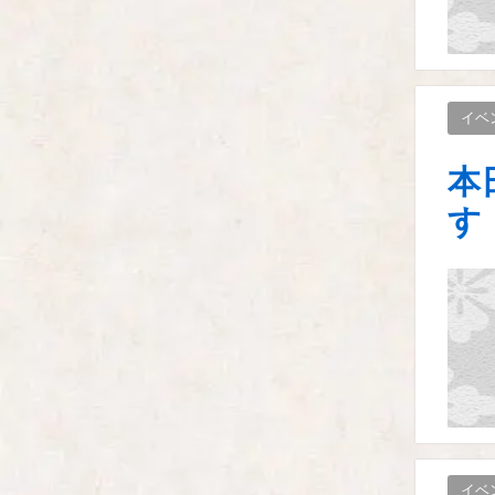
イベ
本
す
イベ