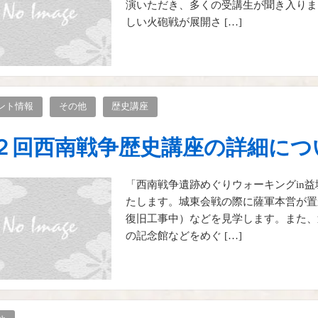
演いただき、多くの受講生が聞き入りま
しい火砲戦が展開さ […]
ント情報
その他
歴史講座
２回西南戦争歴史講座の詳細につ
「西南戦争遺跡めぐりウォーキングin
たします。城東会戦の際に薩軍本営が置
復旧工事中）などを見学します。また、
の記念館などをめぐ […]