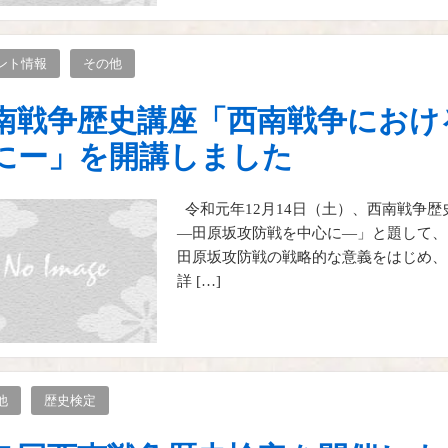
ント情報
その他
南戦争歴史講座「西南戦争におけ
にー」を開講しました
令和元年12月14日（土）、西南戦争
―田原坂攻防戦を中心に―」と題して、
田原坂攻防戦の戦略的な意義をはじめ、
詳 […]
他
歴史検定