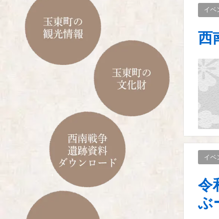
イベ
西
イベ
令
ぶ