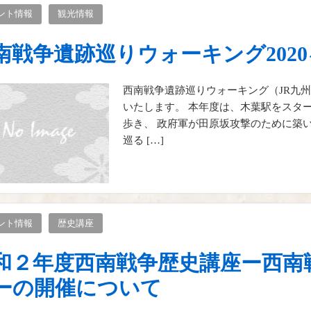
ント情報
観光情報
南戦争遺跡巡りウォーキング202
西南戦争遺跡巡りウォーキング（JR九州ウ
いたします。 本年度は、木葉駅をスタ
歩き、 政府軍が田原坂攻撃のために築
巡る […]
ント情報
歴史講座
和２年度西南戦争歴史講座ー西南
ーの開催について