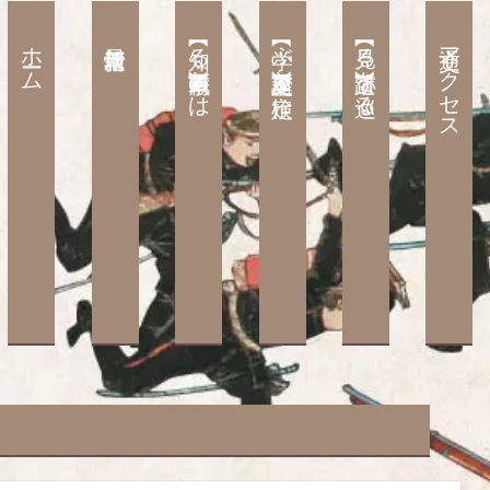
ホーム
【知る】西南戦争とは
【学ぶ】歴史講座と検定
【見る】遺跡を巡る
交通アクセス