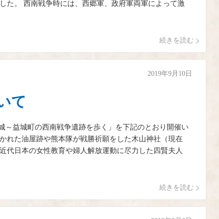
した。 西南戦争時には、西郷軍、政府軍両軍によって激
続きを読む
2019年9月10日
いて
益城～益城町の西南戦争遺跡を歩く」を下記のとおり開催い
かれた油屋跡や熊本隊が戦勝祈願をした木山神社（現在
近代日本の女性教育や婦人解放運動に尽力した四賢夫人
続きを読む