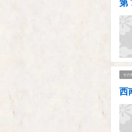
第
その
西