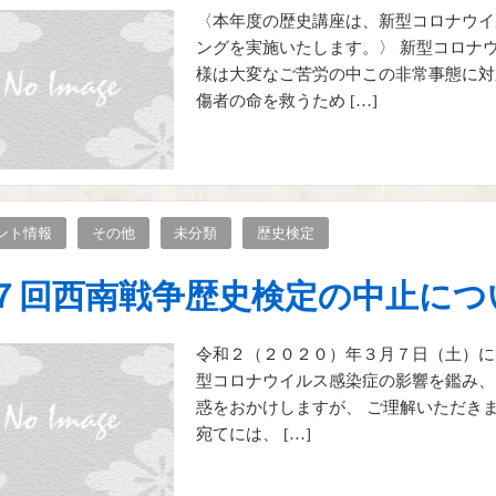
〈本年度の歴史講座は、新型コロナウイ
ングを実施いたします。〉 新型コロナ
様は大変なご苦労の中この非常事態に対
傷者の命を救うため […]
ント情報
その他
未分類
歴史検定
７回西南戦争歴史検定の中止につ
令和２（２０２０）年３月７日（土）に
型コロナウイルス感染症の影響を鑑み、
惑をおかけしますが、 ご理解いただき
宛てには、 […]