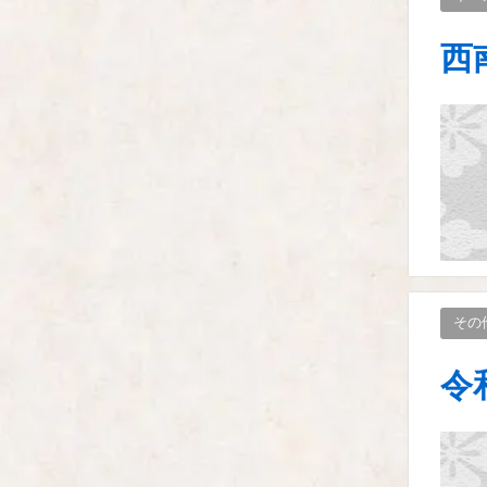
西
その
令