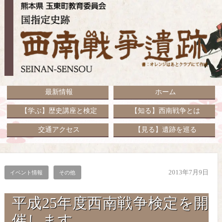
最新情報
ホーム
【学ぶ】歴史講座と検定
【知る】西南戦争とは
交通アクセス
【見る】遺跡を巡る
2013年7月9日
イベント情報
その他
平成25年度西南戦争検定を開
催します