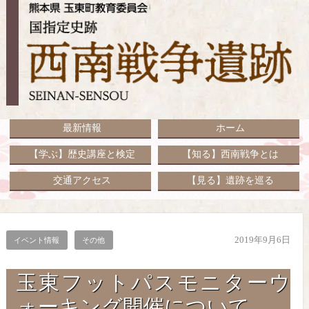
最新情報
ホーム
【学ぶ】歴史講座と検定
【知る】西南戦争とは
交通アクセス
【見る】遺跡を巡る
2019年9月6日
イベント情報
その他
玉東フットパスモニターウ
ォーキング開催について