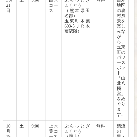
9月
土
9:00
白木
ぷらっとぎ
無料
白木
21
コー
ょくとう
地区
日
ス
（熊本県玉
の農
名郡）
村風
玉東町木葉
景を
603-5ＪＲ木
楽し
葉駅隣）
みな
が
ら、
玉東
町の
パワ
ース
ポッ
ト
「山
北八
幡
宮」
をめ
ぐり
ま
す。
10
土
9:00
上木
ぷらっとぎ
無料
清流
月
葉コ
ょくとう
の
19
ース
（同上）
里・