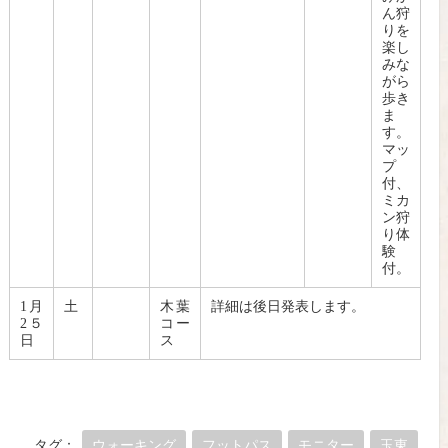
ん狩
りを
楽し
みな
がら
歩き
ま
す。
マッ
プ
付、
ミカ
ン狩
り体
験
付。
1月
土
木葉
詳細は後日発表します。
2５
コー
日
ス
タグ：
ウォーキング
フットパス
モニター
玉東