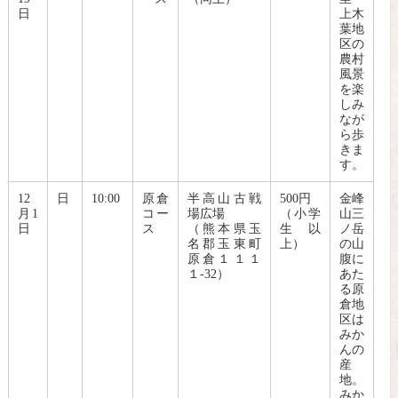
日
上木
葉地
区の
農村
風景
を楽
しみ
なが
ら歩
きま
す。
12
日
10:00
原倉
半高山古戦
500円
金峰
月1
コー
場広場
（小学
山三
日
ス
（熊本県玉
生以
ノ岳
名郡玉東町
上）
の山
原倉１１１
腹に
１-32）
あた
る原
倉地
区は
みか
んの
産
地。
みか